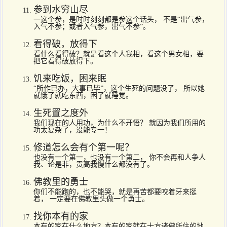
参到水穷山尽
一这个参，是时时刻刻都是参这个话头， 不是“出气参，
入气不参；或者入气参，出气不参”。
看得破，放得下
看什么看得破？就是看这个人我相，看这个男女相，要
把它看得破放得下。
饥来吃饭，困来眠
“所作已办，大事已毕”，这个生死的问题没了， 所以她
就饿了就吃东西，困了就睡觉。
生死置之度外
我们现在的人用功，为什么不开悟？ 就因为我们所用的
功太复杂了，没能专一！
修道怎么会有个第一呢？
也没有一个第一，也没有一个第二， 你不会再和人争人
我、论是非，贡高我慢什么都没有了。
佛教里的勇士
你们不能跑的，也不能哭，就是再苦都要咬着牙来挺
着， 一定要在佛教里头做一个勇士。
找你本有的家
本有的家在什么地方？本有的家就在十方诸佛所住的地