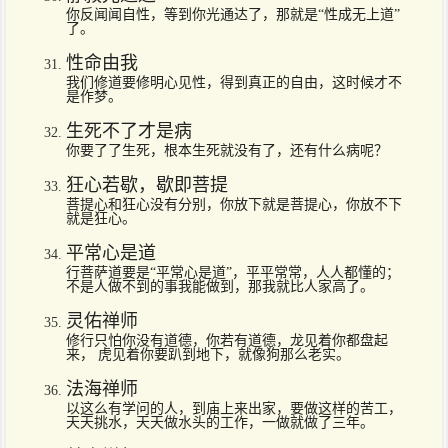
你反闻闻自性，等到你光通达了，那就是“性成无上道”
了。
性命由我
我们修道要修明心见性，得到真正的自由，这时候才不
是作梦。
生死不了才是病
你要了了生死，根本生死就没有了，还有什么病呢？
狂心若歇，歇即菩提
菩提心和狂心没有分别，你放下就是菩提心，你放不下
就是狂心。
平常心是道
行菩萨道要是“平常心是道”，平平常常，人人都懂的；
不是人做不到的事我能做到，那我就比人家高了。
灵佑禅师
修行只怕你没有道德，你若有道德，龙见着你都盘起
来， 虎见着你要趴到地下，就像狗那么老实。
法海禅师
以这么有学问的人，到庙上来出家，要做这样的苦工，
天天挑水，天天做水头的工作，一做就做了三年。