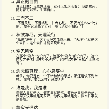
真正的自由
真正自由：我愿意活着，就可以永远活着； 我愿意死，
随时都可以死，生死自由。
二而不二
“不是风动，不是幡动，仁者心动。”不要有这么些个分
别， 要有这么些个分别，那与道就不相应了！
私欲净尽，天理流行
“私欲”没有了，这个天理才能露出来。 “天理”也就是这
个自性，这个自性才能显现出来。
空无所空
在那个“没有”也没有了，连那个“没有”都没有了， 这个
时候才是“妙湛总持不动尊”，这时候才是“首楞严王世稀
有”。
念念照真理，心心息妄尘
着住。你要是有一个不错和错的思想，那还是谈不到坐
禅。 坐禅，要怎么样？就要无所
谁是我，我是谁
你做人事就是人，做佛事就是佛，做菩萨事就是菩萨，
做阿罗汉事就是阿罗汉，你做鬼事就是鬼，做畜牲事就
是畜牲。
静寂光通达