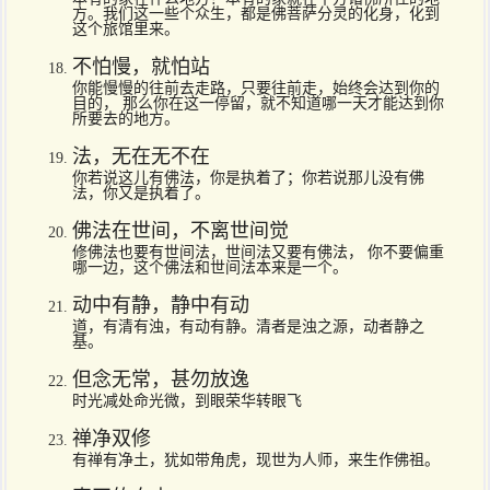
方。我们这一些个众生，都是佛菩萨分灵的化身，化到
这个旅馆里来。
不怕慢，就怕站
你能慢慢的往前去走路，只要往前走，始终会达到你的
目的， 那么你在这一停留，就不知道哪一天才能达到你
所要去的地方。
法，无在无不在
你若说这儿有佛法，你是执着了；你若说那儿没有佛
法，你又是执着了。
佛法在世间，不离世间觉
修佛法也要有世间法，世间法又要有佛法， 你不要偏重
哪一边，这个佛法和世间法本来是一个。
动中有静，静中有动
道，有清有浊，有动有静。清者是浊之源，动者静之
基。
但念无常，甚勿放逸
时光减处命光微，到眼荣华转眼飞
禅净双修
有禅有净土，犹如带角虎，现世为人师，来生作佛祖。