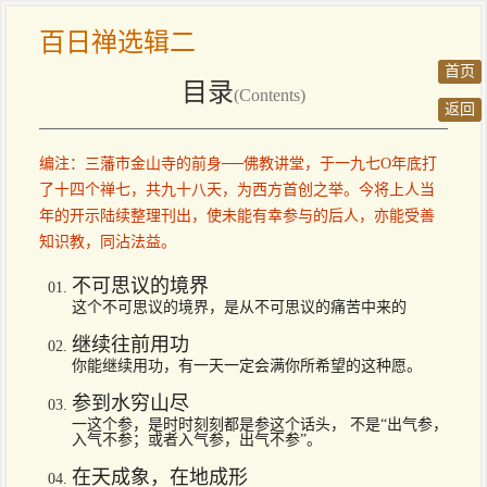
百日禅选辑二
首页
目录
(Contents)
返回
编注：三藩市金山寺的前身──佛教讲堂，于一九七Ο年底打
了十四个禅七，共九十八天，为西方首创之举。今将上人当
年的开示陆续整理刊出，使未能有幸参与的后人，亦能受善
知识教，同沾法益。
不可思议的境界
这个不可思议的境界，是从不可思议的痛苦中来的
继续往前用功
你能继续用功，有一天一定会满你所希望的这种愿。
参到水穷山尽
一这个参，是时时刻刻都是参这个话头， 不是“出气参，
入气不参；或者入气参，出气不参”。
在天成象，在地成形