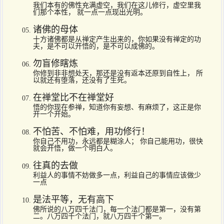
我们本有的佛性充满虚空，我们在这儿修行，虚空里我
们那个本性， 就一点一点现出光明。
诸佛的母体
十方诸佛都是从禅定产生出来的，你如果没有禅定的功
夫，是不可以开悟的，是不可以成佛的。
勿盲修瞎炼
你修到非非想处天，那还是没有返本还原到自性上， 所
以就还有堕落，还没有了生死。
在禅堂比不在禅堂好
悟的你现在参禅，知道你有妄想、有麻烦了，这正是你
开一个开始。
不怕苦、不怕难，用功修行！
你自己不用功，永远都是糊涂人； 你自己能用功，很快
就会开悟，做一个明白人。
往真的去做
利益人的事情不妨做多一点，利益自己的事情应该做少
一点
是法平等，无有高下
佛所说的八万四千法门，每一个法门都是第一，没有第
二。八万四千个法门，就八万四千个第一。